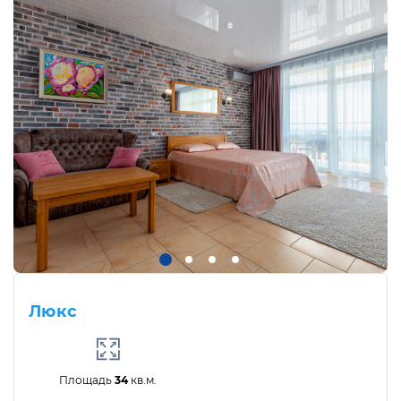
Люкс
Площадь
34
кв.м.