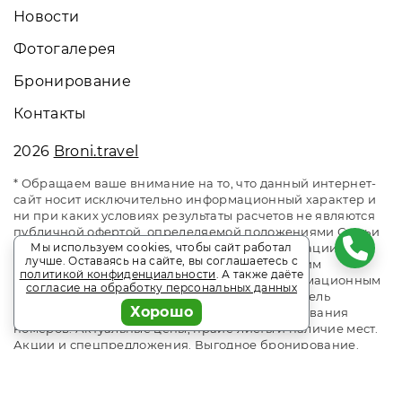
Новости
Фотогалерея
Бронирование
Контакты
2026
Broni.travel
* Обращаем ваше внимание на то, что данный интернет-
сайт носит исключительно информационный характер и
ни при каких условиях результаты расчетов не являются
публичной офертой, определяемой положениями Статьи
437 Гражданского кодекса Российской Федерации. За
Мы используем cookies, чтобы сайт работал
лучше. Оставаясь на сайте, вы соглашаетесь с
окончательным расчетом обращайтесь к нашим
политикой конфиденциальности
. А также даёте
менеджерам. Данный ресурс является информационным
согласие на обработку персональных данных
сайтом сервиса бронирования Broni.travel. Отель
Хорошо
«Морской» Семидворье. Сайт онлайн бронирования
номеров. Актуальные цены, прайс-листы и наличие мест.
Акции и спецпредложения. Выгодное бронирование.
Индивидуальный менеджер. Не является официальным
сайтом объекта размещения.